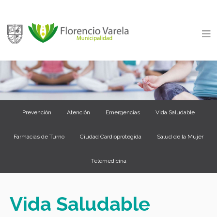
Prevención
Atención
Emergencias
Vida Saludable
Farmacias de Turno
Ciudad Cardioprotegida
Salud de la Mujer
Telemedicina
Vida
Saludable