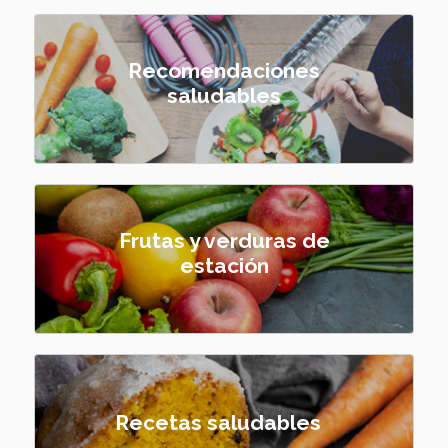
Recomendaciones
saludables
Frutas y verduras de
estación
Recetas saludables