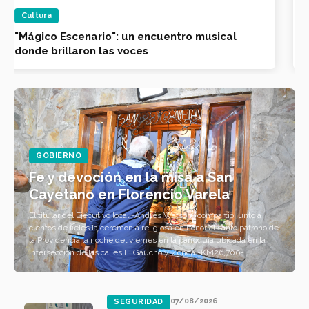
Obras y Servicios Públicos
Tareas de limpieza en la localidad de
Gobernador Costa
GOBIERNO
Fe y devoción en la misa a San
Cayetano en Florencio Varela
El titular del Ejecutivo local -Andrés Watson- compartió junto a
cientos de fieles la ceremonia religiosa en honor al santo patrono de
la Providencia la noche del viernes en la parroquia ubicada en la
intersección de las calles El Gaucho y Zonda -KM26,700-.
07/08/2026
SEGURIDAD