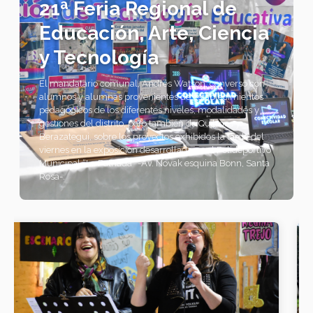
21ª Feria Regional de
Educación, Arte, Ciencia
y Tecnología
El mandatario comunal, Andrés Watson, conversó con
alumnos y alumnas provenientes de establecimientos
pedagógicos de los diferentes niveles, modalidades y
gestiones del distrito, pero también de Quilmes y
Berazategui, sobre los proyectos exhibidos la tarde del
viernes en la exposición desarrollada en el Polideportivo
Municipal “La Patriada” -Av. Novak esquina Bonn, Santa
Rosa-.