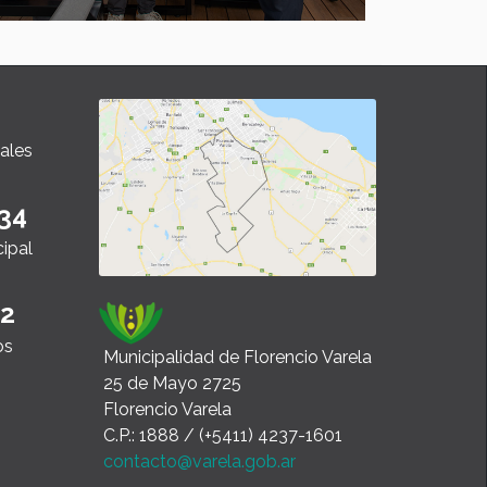
ales
34
cipal
22
os
Municipalidad de Florencio Varela
25 de Mayo 2725
Florencio Varela
C.P.: 1888 / (+5411) 4237-1601
contacto@varela.gob.ar