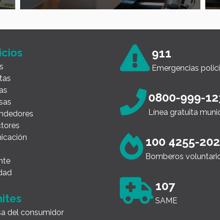
icios
911
s
Emergencias polici
tas
as
0800-999-12
sas
Línea gratuita muni
ndedores
tores
icación
100 4255-20
Bomberos voluntari
nte
dad
107
ites
SAME
a del consumidor