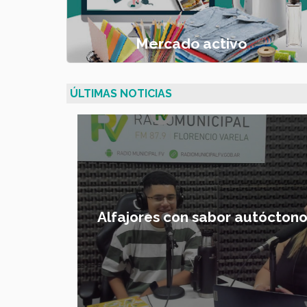
Mercado activo
ÚLTIMAS NOTICIAS
ra crear
Alfajores con sabor autócton