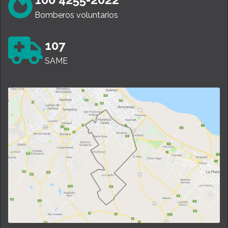
Bomberos voluntarios
107
SAME