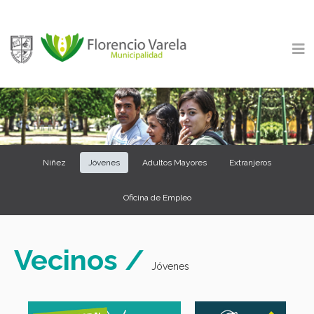
Niñez
Jóvenes
Adultos Mayores
Extranjeros
Oficina de Empleo
Vecinos /
Jóvenes