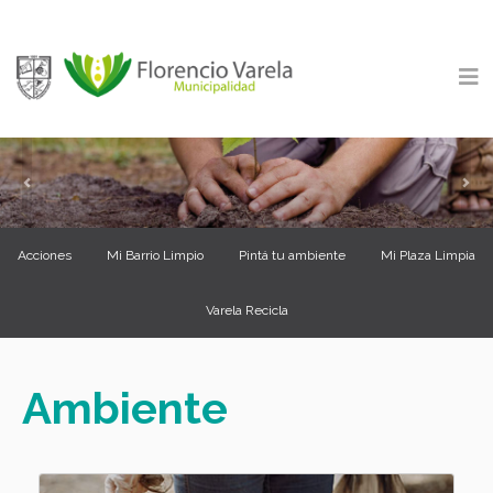
Previous
Ne
Acciones
Mi Barrio Limpio
Pintá tu ambiente
Mi Plaza Limpia
Varela Recicla
Ambiente