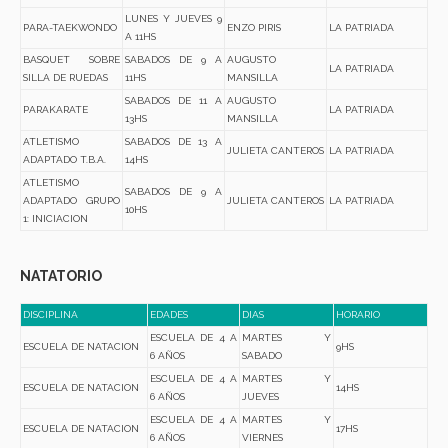
LUNES Y JUEVES 9
PARA-TAEKWONDO
ENZO PIRIS
LA PATRIADA
A 11HS
BASQUET SOBRE
SABADOS DE 9 A
AUGUSTO
LA PATRIADA
SILLA DE RUEDAS
11HS
MANSILLA
SABADOS DE 11 A
AUGUSTO
PARAKARATE
LA PATRIADA
13HS
MANSILLA
ATLETISMO
SABADOS DE 13 A
JULIETA CANTEROS
LA PATRIADA
ADAPTADO T.B.A.
14HS
ATLETISMO
SABADOS DE 9 A
ADAPTADO GRUPO
JULIETA CANTEROS
LA PATRIADA
10HS
1: INICIACION
NATATORIO
DISCIPLINA
EDADES
DIAS
HORARIO
ESCUELA DE 4 A
MARTES Y
ESCUELA DE NATACION
9HS
6 AÑOS
SABADO
ESCUELA DE 4 A
MARTES Y
ESCUELA DE NATACION
14HS
6 AÑOS
JUEVES
ESCUELA DE 4 A
MARTES Y
ESCUELA DE NATACION
17HS
6 AÑOS
VIERNES