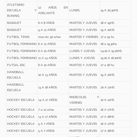
ATLETISMO
12 AÑOS EN
ESCUELA Y
LUNES
19 A 20;30HS
ADELANTE
RUNING
BASQUET
6 A 8 AÑOS
MARTES Y JUEVES
18 A 19HS
BASQUET
9 A 12 AÑOS
MARTES Y JUEVES
19 A 20HS
FUTBOL TENIS
mas de 50 años
MARTES Y VIERNES
17 a 19 hs
FUTBOL FEMENINO
6 A 12 AÑOS
MARTES Y JUEVES
18 a 19:30hs
FUTBOL FEMENINO
6 A 10 AÑOS
LUNES Y JUEVES
14:20 A 15:20HS
FUTBOL FEMENINO
11 A 14 AÑOS
LUNES Y JUEVES
15:20 A 16:20HS
FUTSAL ESC.
6 A 10 AÑOS
MARTES Y JUEVES
17 a 18 hs
HANDBALL
10 A 13 AÑOS
MARTES Y JUEVES
19 A 20HS
ESCUELA
HANDBALL
13 A 18 AÑOS
MARTES Y JUEVES
20 A 21HS
ESCUELA
MIERCOLES Y
HOCKEY ESCUELA
14 A 17 AÑOS
10 A 12HS
VIERNES
HOCKEY ESCUELA
7 a 12 años
MARTES Y JUEVES
16 A 17HS
HOCKEY ESCUELA
13 A 17 AÑOS
MARTES Y JUEVES
17 A 18HS
HOCKEY ESCUELA
5 A 7 AÑOS
MARTES Y JUEVES
16 A 17HS
HOCKEY ESCUELA
5 A 7 AÑOS
MARTES Y JUEVES
17 A 18HS