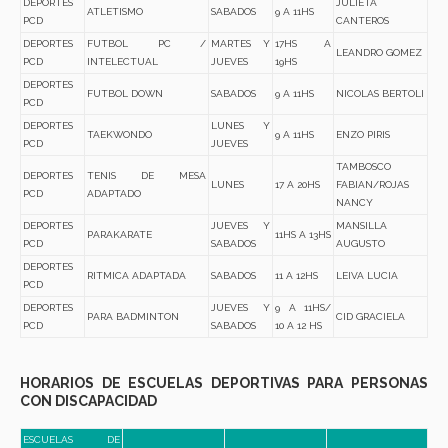
DEPORTES
JULIETA
ATLETISMO
SABADOS
9 A 11HS
PCD
CANTEROS
DEPORTES
FUTBOL PC /
MARTES Y
17HS A
LEANDRO GOMEZ
PCD
INTELECTUAL
JUEVES
19HS
DEPORTES
FUTBOL DOWN
SABADOS
9 A 11HS
NICOLAS BERTOLI
PCD
DEPORTES
LUNES Y
TAEKWONDO
9 A 11HS
ENZO PIRIS
PCD
JUEVES
TAMBOSCO
DEPORTES
TENIS DE MESA
LUNES
17 A 20HS
FABIAN/ROJAS
PCD
ADAPTADO
NANCY
DEPORTES
JUEVES Y
MANSILLA
PARAKARATE
11HS A 13HS
PCD
SABADOS
AUGUSTO
DEPORTES
RITMICA ADAPTADA
SABADOS
11 A 12HS
LEIVA LUCIA
PCD
DEPORTES
JUEVES Y
9 A 11HS/
PARA BADMINTON
CID GRACIELA
PCD
SABADOS
10 A 12 HS
HORARIOS DE ESCUELAS DEPORTIVAS PARA PERSONAS
CON DISCAPACIDAD
ESCUELAS DE