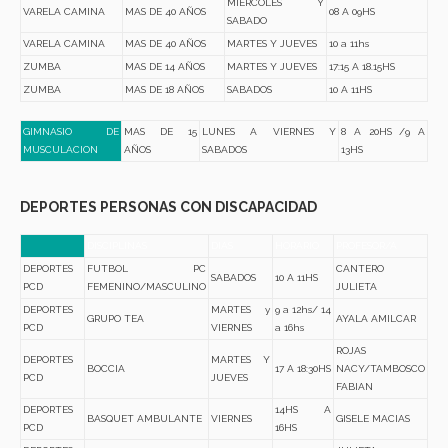
MIERCOLES Y
VARELA CAMINA
MAS DE 40 AÑOS
08 A 09HS
SABADO
VARELA CAMINA
MAS DE 40 AÑOS
MARTES Y JUEVES
10 a 11hs
ZUMBA
MAS DE 14 AÑOS
MARTES Y JUEVES
17:15 A 18.15HS
ZUMBA
MAS DE 18 AÑOS
SABADOS
10 A 11HS
GIMNASIO DE
MAS DE 15
LUNES A VIERNES Y
8 A 20HS /9 A
MUSCULACION
AÑOS
SABADOS
13HS
DEPORTES PERSONAS CON DISCAPACIDAD
DISCIPLINAS
DIAS
HORARIO
PROFESOR/A
DEPORTES
FUTBOL PC
CANTERO
SABADOS
10 A 11HS
PCD
FEMENINO/MASCULINO
JULIETA
DEPORTES
MARTES y
9 a 12hs/ 14
GRUPO TEA
AYALA AMILCAR
PCD
VIERNES
a 16hs
ROJAS
DEPORTES
MARTES Y
BOCCIA
17 A 18:30HS
NACY/TAMBOSCO
PCD
JUEVES
FABIAN
DEPORTES
14HS A
BASQUET AMBULANTE
VIERNES
GISELE MACIAS
PCD
16HS