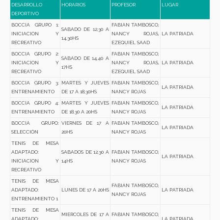
DESARROLLO
HORARIOS
PROFESOR
LUGAR
DEPORTIVO
BOCCIA GRUPO 1:
FABIAN TAMBOSCO,
SABADO DE 12,30 A
INICIACION Y
NANCY ROJAS,
LA PATRIADA
14,30HS
RECREATIVO
EZEQUIEL SAAD
BOCCIA GRUPO 2:
FABIAN TAMBOSCO,
SABADO DE 14,40 A
INICIACION Y
NANCY ROJAS,
LA PATRIADA
17HS
RECREATIVO
EZEQUIEL SAAD
BOCCIA GRUPO 3:
MARTES Y JUEVES
FABIAN TAMBOSCO,
LA PATRIADA
ENTRENAMIENTO
DE 17 A 18,30HS
NANCY ROJAS
BOCCIA GRUPO 4:
MARTES Y JUEVES
FABIAN TAMBOSCO,
LA PATRIADA
ENTRENAMIENTO
DE 18,30 A 20HS
NANCY ROJAS
BOCCIA GRUPO:
VIERNES DE 17 A
FABIAN TAMBOSCO,
LA PATRIADA
SELECCIÓN
20HS
NANCY ROJAS
TENIS DE MESA
ADAPTADO:
SABADOS DE 12,30 A
FABIAN TAMBOSCO,
LA PATRIADA
INICIACION Y
14HS
NANCY ROJAS
RECREATIVO
TENIS DE MESA
FABIAN TAMBOSCO,
ADAPTADO:
LUNES DE 17 A 20HS
LA PATRIADA
NANCY ROJAS
ENTRENAMIENTO 1
TENIS DE MESA
MIERCOLES DE 17 A
FABIAN TAMBOSCO,
ADAPTADO:
LA PATRIADA