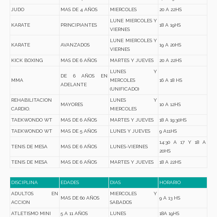
JUDO
MAS DE 4 AÑOS
MIERCOLES
20 A 22HS
LUNE MIERCOLES Y
KARATE
PRINCIPIANTES
18 A 19HS
VIERNES
LUNE MIERCOLES Y
KARATE
AVANZADOS
19 A 20HS
VIERNES
KICK BOXING
MAS DE 6 AÑOS
MARTES Y JUEVES
20 A 22HS
LUNES Y
DE 6 AÑOS EN
MMA
MERCOLES
16 A 18 HS
ADELANTE
(UNIFICADO)
REHABILITACION
LUNES Y
MAYORES
10 A 12HS
CARDIO.
MIERCOLES
TAEKWONDO WT
MAS DE 6 AÑOS
MARTES Y JUEVES
18 A 19:30HS
TAEKWONDO WT
MAS DE 5 AÑOS
LUNES Y JUEVES
9 A11HS
14:30 A 17 Y 18 A
TENIS DE MESA
MAS DE 6 AÑOS
LUNES-VIERNES
20HS
TENIS DE MESA
MAS DE 6 AÑOS
MARTES Y JUEVES
18 A 22HS
DISCIPLINA
EDADES
DIAS
HORARIO
ADULTOS EN
MIERCOLES Y
MAS DE 60 AÑOS
9 A 13 HS
ACCION
SABADOS
ATLETISMO MINI
5 A 11 AÑOS
LUNES
18A 19HS