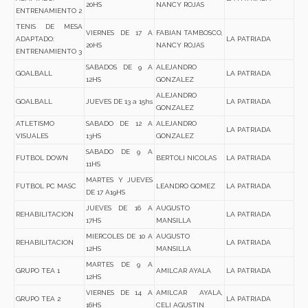
20HS
NANCY ROJAS
ENTRENAMIENTO 2
TENIS DE MESA
VIERNES DE 17 A
FABIAN TAMBOSCO,
ADAPTADO:
LA PATRIADA
20HS
NANCY ROJAS
ENTRENAMIENTO 3
SABADOS DE 9 A
ALEJANDRO
GOALBALL
LA PATRIADA
12HS
GONZALEZ
ALEJANDRO
GOALBALL
JUEVES DE 13 a 15hs
LA PATRIADA
GONZALEZ
ATLETISMO
SABADO DE 12 A
ALEJANDRO
LA PATRIADA
VISUALES
13HS
GONZALEZ
SABADO DE 9 A
FUTBOL DOWN
BERTOLI NICOLAS
LA PATRIADA
11HS
MARTES Y JUEVES
FUTBOL PC MASC
LEANDRO GOMEZ
LA PATRIADA
DE 17 A19HS
JUEVES DE 16 A
AUGUSTO
REHABILITACION
LA PATRIADA
17HS
MANSILLA
MIERCOLES DE 10 A
AUGUSTO
REHABILITACION
LA PATRIADA
12HS
MANSILLA
MARTES DE 9 A
GRUPO TEA 1
AMILCAR AYALA
LA PATRIADA
12HS
VIERNES DE 14 A
AMILCAR AYALA,
GRUPO TEA 2
LA PATRIADA
16HS
CELI AGUSTIN