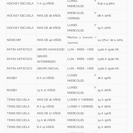
LUNES Y
HOCKEY ESCUELA
7 A 13 AÑOS
8:30 a 9:30hs
MIERCOLES
MIERCOLES Y
HOCKEY ESCUELA
MAS DE 18 AÑOS
08 A 10HS
VIERNES
LUNES Y
HOCKEY ESCUELA
MAS DE 18 AÑOS
19 A 21HS
MIERCOLES
Martes y Jueves /
NEWCOM
MAS DE 40 AÑOS
14 17hs/ 20 a 22hs
Jueves
PATIN ARTISTICO
GRUPO AVANZADO
LUN - MIÉR - VIER
13:00 A 15:00 HS
GRUPO
PATIN ARTISTICO
LUN - MIÉR - VIER
13:00 A 15:00 HS
INTERMEDIO
PATIN ARTISTICO
GRUPO INICIAL
LUN - MIÉR - VIER
13:00 A 15:00 HS
LUNES Y
RUGBY
6 A 12 AÑOS
18 A 19HS
MIERCOLES
LUNES Y
RUGBY
13 A 17 AÑOS
19 A 20HS
MIERCOLES
TENIS ESCUELA
MAS DE 16 AÑOS
LUNES Y VIERNES
14 A 15HS
TENIS ESCUELA
8 A 15 AÑOS
LUNES Y VIERNES
15 A 16HS
TENIS ESCUELA
MAS DE 17 AÑOS
MIERCOLES
13 A 14HS
TENIS ESCUELA
13 A 16 AÑOS
MIERCOLES
14 A 15HS
TENIS ESCUELA
8 A 12 AÑOS
MIERCOLES
15 A 16HS