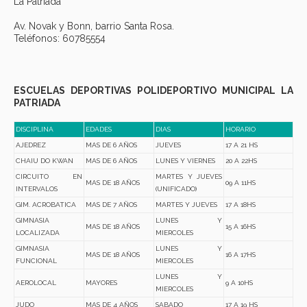
La Patriada
Av. Novak y Bonn, barrio Santa Rosa.
Teléfonos: 60785554
ESCUELAS DEPORTIVAS POLIDEPORTIVO MUNICIPAL LA
PATRIADA
DISCIPLINA
EDADES
DIAS
HORARIO
AJEDREZ
MAS DE 6 AÑOS
JUEVES
17 A 21 HS
CHAIU DO KWAN
MAS DE 6 AÑOS
LUNES Y VIERNES
20 A 22HS
CIRCUITO EN
MARTES Y JUEVES
MAS DE 18 AÑOS
09 A 11HS
INTERVALOS
(UNIFICADO)
GIM. ACROBATICA
MAS DE 7 AÑOS
MARTES Y JUEVES
17 A 18HS
GIMNASIA
LUNES Y
MAS DE 18 AÑOS
15 A 16HS
LOCALIZADA
MIERCOLES
GIMNASIA
LUNES Y
MAS DE 18 AÑOS
16 A 17HS
FUNCIONAL
MIERCOLES
LUNES Y
AEROLOCAL
MAYORES
9 A 10HS
MIERCOLES
JUDO
MAS DE 4 AÑOS
SABADO
17 A 19 HS