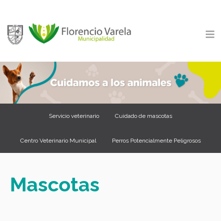
Servicio veterinario
Cuidado de mascotas
Centro Veterinario Municipal
Perros Potencialmente Peligrosos
Mascotas