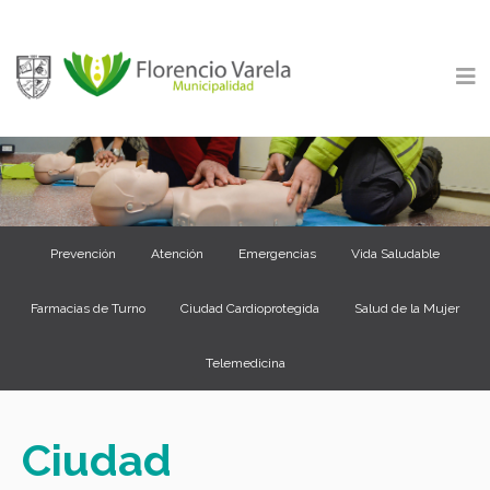
Prevención
Atención
Emergencias
Vida Saludable
Farmacias de Turno
Ciudad Cardioprotegida
Salud de la Mujer
Telemedicina
Ciudad