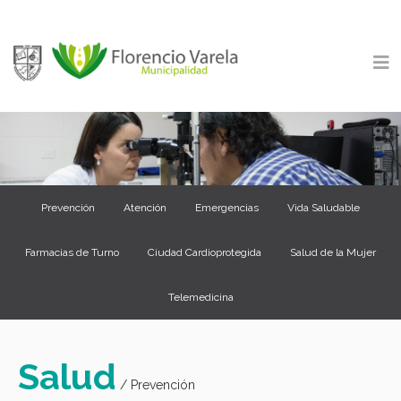
Prevención
Atención
Emergencias
Vida Saludable
Farmacias de Turno
Ciudad Cardioprotegida
Salud de la Mujer
Telemedicina
Salud
/ Prevención