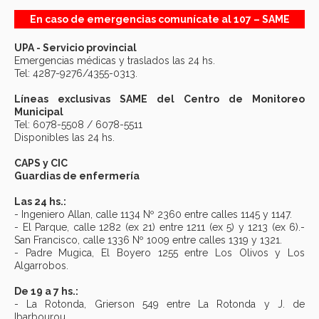
En caso de emergencias comunícate al 107 – SAME
UPA - Servicio provincial
Emergencias médicas y traslados las 24 hs.
Tel: 4287-9276/4355-0313.
Líneas exclusivas SAME del Centro de Monitoreo
Municipal
Tel: 6078-5508 / 6078-5511
Disponibles las 24 hs.
CAPS y CIC
Guardias de enfermería
Las 24 hs.:
- Ingeniero Allan, calle 1134 Nº 2360 entre calles 1145 y 1147.
- El Parque, calle 1282 (ex 21) entre 1211 (ex 5) y 1213 (ex 6).-
San Francisco, calle 1336 Nº 1009 entre calles 1319 y 1321.
- Padre Mugica, El Boyero 1255 entre Los Olivos y Los
Algarrobos.
De 19 a 7 hs.:
- La Rotonda, Grierson 549 entre La Rotonda y J. de
Ibarbourou.