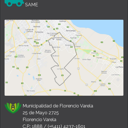
SAME
Municipalidad de Florencio Varela
25 de Mayo 2725
Florencio Varela
C.P.: 1888 / (+5411) 4237-1601