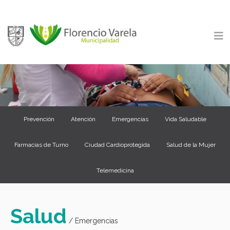
Prevención
Atención
Emergencias
Vida Saludable
Farmacias de Turno
Ciudad Cardioprotegida
Salud de la Mujer
Telemedicina
Salud
/ Emergencias