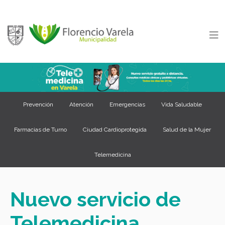
Prevención
Atención
Emergencias
Vida Saludable
Farmacias de Turno
Ciudad Cardioprotegida
Salud de la Mujer
Telemedicina
Nuevo servicio de
Telemedicina