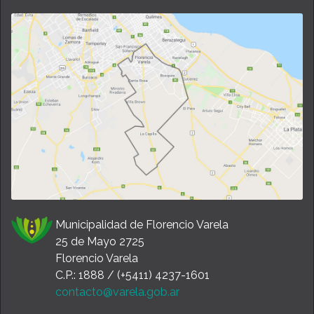
Municipalidad de Florencio Varela
25 de Mayo 2725
Florencio Varela
C.P.: 1888 / (+5411) 4237-1601
contacto@varela.gob.ar