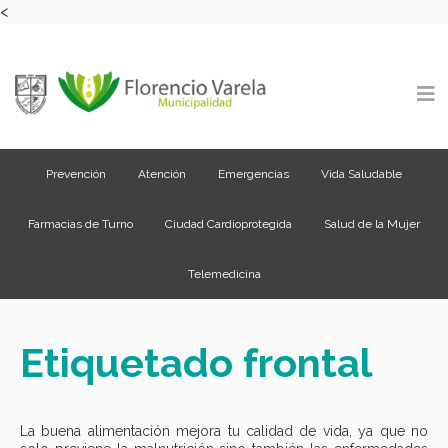
<
Prevención
Atención
Emergencias
Vida Saludable
Farmacias de Turno
Ciudad Cardioprotegida
Salud de la Mujer
Telemedicina
Etiquetado frontal
La buena alimentación mejora tu calidad de vida, ya que no