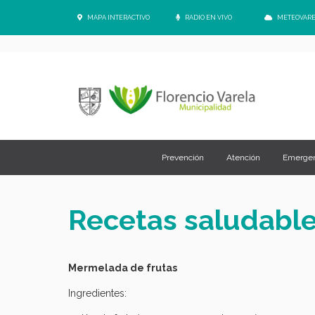
<
MAPA INTERACTIVO
RADIO EN VIVO
METEOVAR
Prevención
Atención
Emergen
Recetas saludabl
Mermelada de frutas
Ingredientes: