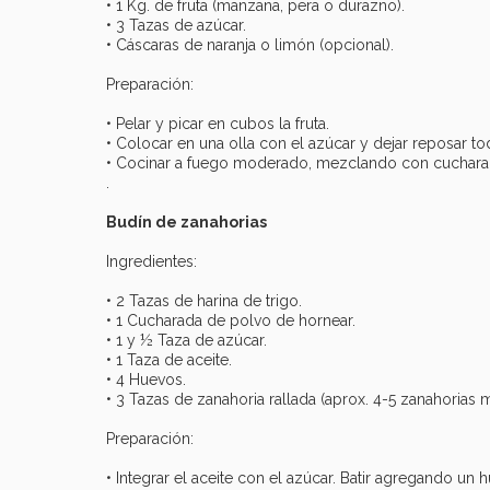
• 1 Kg. de fruta (manzana, pera o durazno).
• 3 Tazas de azúcar.
• Cáscaras de naranja o limón (opcional).
Preparación:
• Pelar y picar en cubos la fruta.
• Colocar en una olla con el azúcar y dejar reposar to
• Cocinar a fuego moderado, mezclando con cuchara d
.
Budín de zanahorias
Ingredientes:
• 2 Tazas de harina de trigo.
• 1 Cucharada de polvo de hornear.
• 1 y ½ Taza de azúcar.
• 1 Taza de aceite.
• 4 Huevos.
• 3 Tazas de zanahoria rallada (aprox. 4-5 zanahorias 
Preparación:
• Integrar el aceite con el azúcar. Batir agregando 