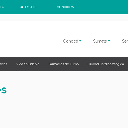
ELA
EMPLEO
NOTICIAS
Conocé
Sumate
Ser
cias
Vida Saludable
Farmacias de Turno
Ciudad Cardioprotegida
es