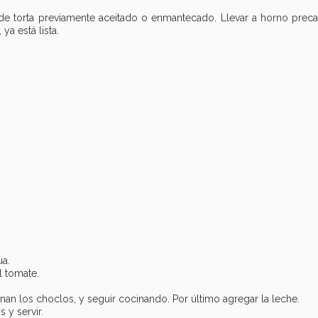
 de torta previamente aceitado o enmantecado. Llevar a horno prec
ya está lista.
ua.
el tomate.
inan los choclos, y seguir cocinando. Por último agregar la leche.
 y servir.