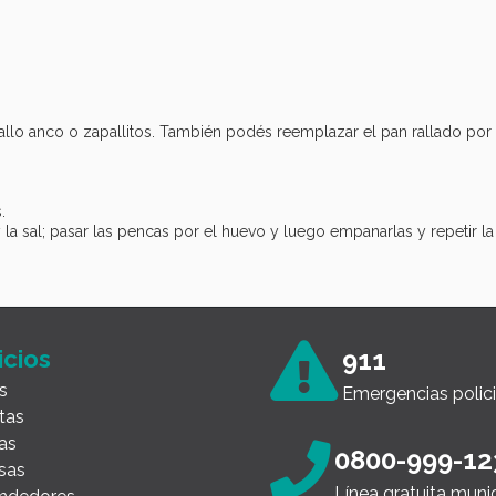
llo anco o zapallitos. También podés reemplazar el pan rallado por 
.
l, y la sal; pasar las pencas por el huevo y luego empanarlas y repetir 
icios
911
s
Emergencias polici
tas
as
0800-999-12
sas
Línea gratuita muni