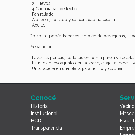
• 2 Huevos.
• 4 Cucharadas de leche.
• Pan rallado.
• Ajo, perejil picado y sal cantidad necesaria.
• Aceite.
Opcional: podés hacerlas también de berenjenas, zapa
Preparación:
• Lavar las pencas, cortarlas en forma pareja y secarlas
• Batir los huevos junto con la leche, el ajo, el pereji
• Untar aceite en una placa para horno y cocinar.
Conocé
Serv
Historia
Vecino
Institucional
Masco
HCD
Escuel
Transparencia
Empre