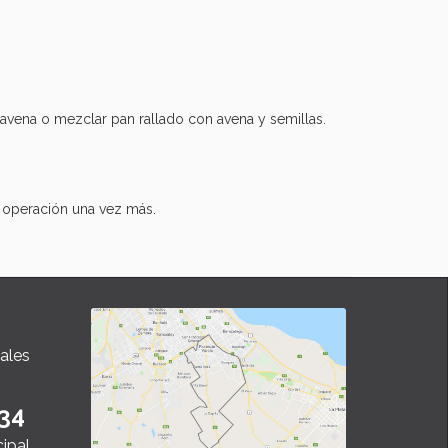
avena o mezclar pan rallado con avena y semillas.
la operación una vez más.
ales
34
cipal