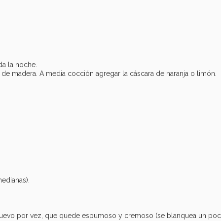
da la noche.
e madera. A media cocción agregar la cáscara de naranja o limón.
medianas).
un huevo por vez, que quede espumoso y cremoso (se blanquea un poc