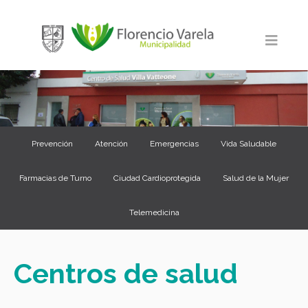
Prevención
Atención
Emergencias
Vida Saludable
Farmacias de Turno
Ciudad Cardioprotegida
Salud de la Mujer
Telemedicina
Centros de salud