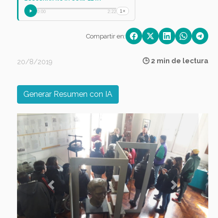
1×
0:00
2:22
Compartir en:
🕒 2 min de lectura
20/8/2019
Generar Resumen con IA
Previous
Next