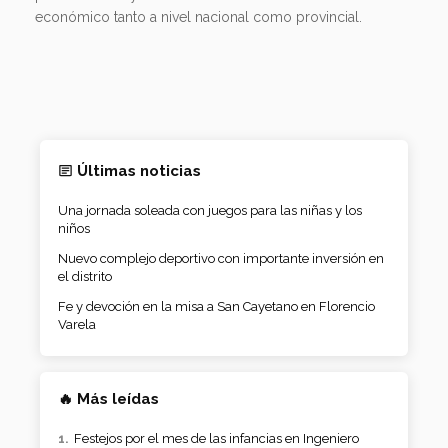
Últimas noticias
Una jornada soleada con juegos para las niñas y los
niños
Nuevo complejo deportivo con importante inversión en
el distrito
Fe y devoción en la misa a San Cayetano en Florencio
Varela
🔥 Más leídas
Festejos por el mes de las infancias en Ingeniero
Allan
Tenía paradero activo, fue identificado en flagrancia y
quedó detenido
Los Amaya, una familia con el boxeo en la sangre
Temas