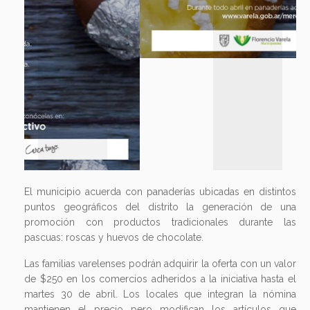
El municipio acuerda con panaderías ubicadas en distintos
puntos geográficos del distrito la generación de una
promoción con productos tradicionales durante las
pascuas: roscas y huevos de chocolate.
Las familias varelenses podrán adquirir la oferta con un valor
de $250 en los comercios adheridos a la iniciativa hasta el
martes 30 de abril. Los locales que integran la nómina
mantienen el precio pero modifican los artículos que
incluyen en el combo.
A continuación, el listado de negocios con sus respectivas
direcciones y variantes
Panadería y Pastelería “Canela”
- 2 mini roscas de pascua + 1 rosca tradicional