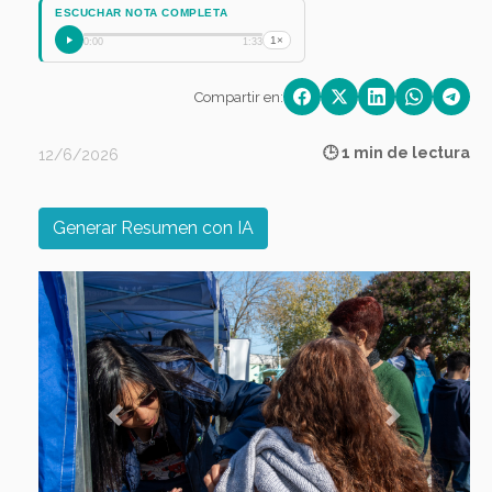
ESCUCHAR NOTA COMPLETA
1×
0:00
1:33
Compartir en:
🕒 1 min de lectura
12/6/2026
Generar Resumen con IA
Previous
Next