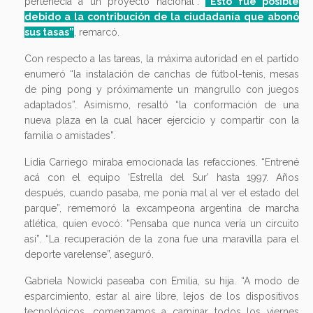
pertenecía a un proyecto nacional”.
“Esto fue posible
debido a la contribución de la ciudadanía que abonó
sus tasas”
, remarcó.
Con respecto a las tareas, la máxima autoridad en el partido
enumeró “la instalación de canchas de fútbol-tenis, mesas
de ping pong y próximamente un mangrullo con juegos
adaptados”. Asimismo, resaltó “la conformación de una
nueva plaza en la cual hacer ejercicio y compartir con la
familia o amistades”.
Lidia Carriego miraba emocionada las refacciones. “Entrené
acá con el equipo ‘Estrella del Sur’ hasta 1997. Años
después, cuando pasaba, me ponía mal al ver el estado del
parque”, rememoró la excampeona argentina de marcha
atlética, quien evocó: “Pensaba que nunca vería un circuito
así”. “La recuperación de la zona fue una maravilla para el
deporte varelense”, aseguró.
Gabriela Nowicki paseaba con Emilia, su hija. “A modo de
esparcimiento, estar al aire libre, lejos de los dispositivos
tecnológicos, comenzamos a caminar todos los viernes