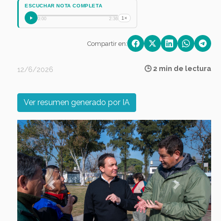
ESCUCHAR NOTA COMPLETA
1×
0:00
2:36
Compartir en:
🕒 2 min de lectura
12/6/2026
Ver resumen generado por IA
Previous
Next