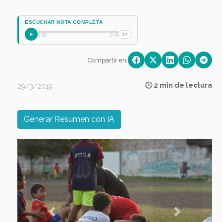
ESCUCHAR NOTA COMPLETA
1×
0:00
2:44
Compartir en:
🕒 2 min de lectura
29/3/2019
Generar Resumen con IA
Previous
Next