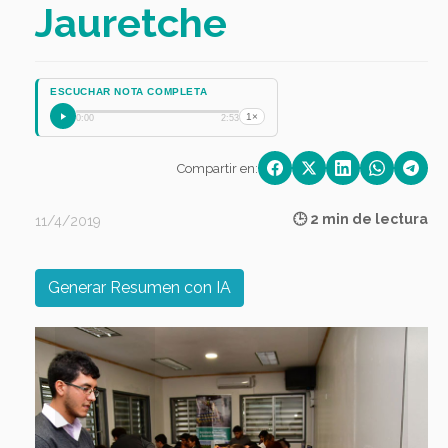
Jauretche
ESCUCHAR NOTA COMPLETA
1×
0:00
2:53
Compartir en:
🕒 2 min de lectura
11/4/2019
Generar Resumen con IA