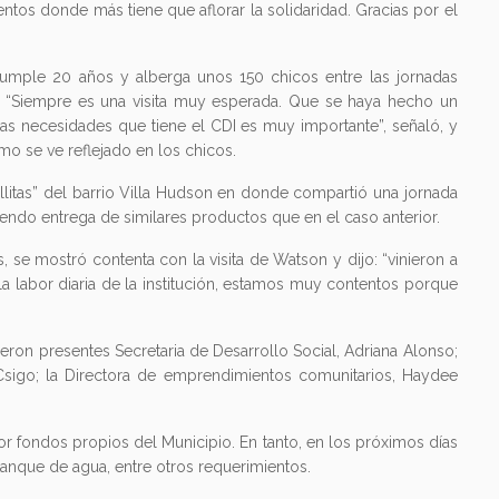
os donde más tiene que aflorar la solidaridad. Gracias por el
cumple 20 años y alberga unos 150 chicos entre las jornadas
l. “Siempre es una visita muy esperada. Que se haya hecho un
 las necesidades que tiene el CDI es muy importante”, señaló, y
 cómo se ve reflejado en los chicos.
illitas” del barrio Villa Hudson en donde compartió una jornada
endo entrega de similares productos que en el caso anterior.
, se mostró contenta con la visita de Watson y dijo: “vinieron a
la labor diaria de la institución, estamos muy contentos porque
eron presentes Secretaria de Desarrollo Social, Adriana Alonso;
 Csigo; la Directora de emprendimientos comunitarios, Haydee
or fondos propios del Municipio. En tanto, en los próximos días
tanque de agua, entre otros requerimientos.