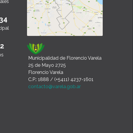
ales
34
cipal
22
os
Municipalidad de Florencio Varela
25 de Mayo 2725
Florencio Varela
C.P.: 1888 / (+5411) 4237-1601
contacto@varela.gob.ar