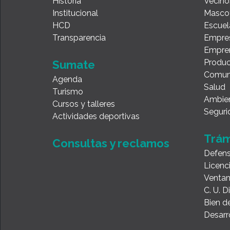
Historia
Vecino
Institucional
Masco
HCD
Escuel
Transparencia
Empre
Empre
Produc
Sumate
Comun
Agenda
Salud
Turismo
Ambie
Cursos y talleres
Seguri
Actividades deportivas
Trám
Consultas y reclamos
Defens
Licenc
Ventan
C. U. 
Bien de
Desarr