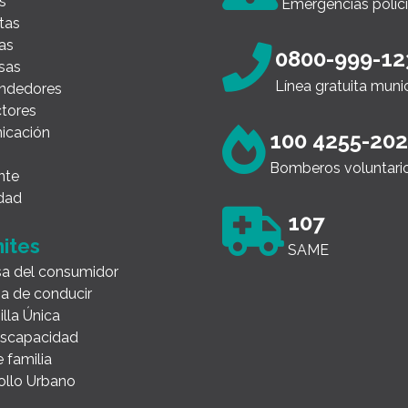
s
Emergencias polici
tas
as
0800-999-12
sas
Línea gratuita muni
ndedores
tores
icación
100 4255-20
Bomberos voluntari
nte
dad
107
ites
SAME
a del consumidor
ia de conducir
illa Única
Discapacidad
 familia
ollo Urbano