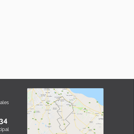
ales
34
cipal