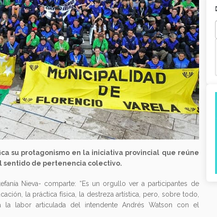
Next
tifica su protagonismo en la iniciativa provincial que reúne
 sentido de pertenencia colectivo.
efanía Nieva- comparte: “Es un orgullo ver a participantes de
ción, la práctica física, la destreza artística, pero, sobre todo,
ia la labor articulada del intendente Andrés Watson con el