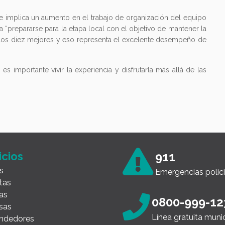
e implica un aumento en el trabajo de organización del equipo
a a “prepararse para la etapa local con el objetivo de mantener la
e los diez mejores y eso representa el excelente desempeño de
es importante vivir la experiencia y disfrutarla más allá de las
icios
911
s
Emergencias polici
tas
as
0800-999-12
sas
Línea gratuita muni
ndedores