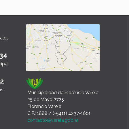
ales
34
cipal
22
os
Municipalidad de Florencio Varela
25 de Mayo 2725
Florencio Varela
C.P.: 1888 / (+5411) 4237-1601
contacto@varela.gob.ar