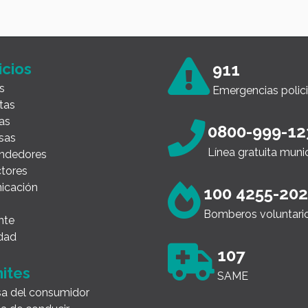
icios
911
s
Emergencias polici
tas
as
0800-999-12
sas
Línea gratuita muni
ndedores
tores
icación
100 4255-20
Bomberos voluntari
nte
dad
107
ites
SAME
a del consumidor