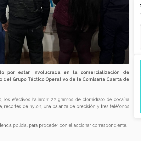
 por estar involucrada en la comercialización de
o del Grupo Táctico Operativo de la Comisaría Cuarta de
, los efectivos hallaron: 22 gramos de clorhidrato de cocaína
a, recortes de nylon, una balanza de precisión y tres teléfonos
dencia policial para proceder con el accionar correspondiente.