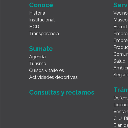
Conocé
Serv
Historia
Vecino
Institucional
Masco
HCD
Escuel
Transparencia
Empre
Empre
Produc
Sumate
Comun
Agenda
Salud
Turismo
Ambie
Cursos y talleres
Seguri
Actividades deportivas
Trám
Consultas y reclamos
Defens
Licenc
Ventan
C. U. 
Bien de