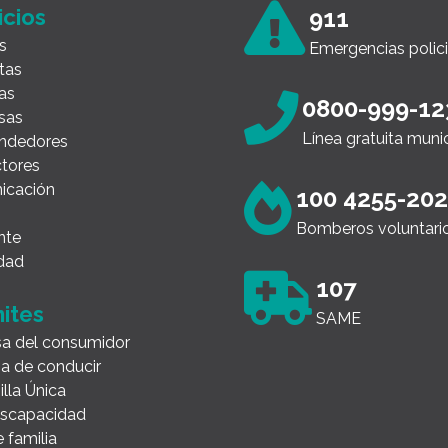
icios
911
s
Emergencias polici
tas
as
0800-999-12
sas
Línea gratuita muni
ndedores
tores
icación
100 4255-20
Bomberos voluntari
nte
dad
107
ites
SAME
a del consumidor
ia de conducir
illa Única
Discapacidad
 familia