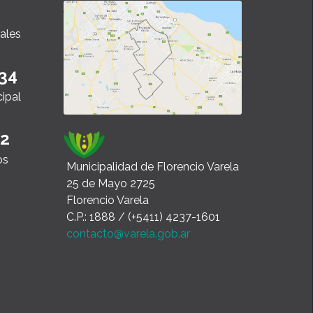
ales
34
cipal
22
os
Municipalidad de Florencio Varela
25 de Mayo 2725
Florencio Varela
C.P.: 1888 / (+5411) 4237-1601
contacto@varela.gob.ar