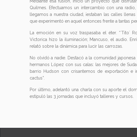
Mediante esa fusión, inició un proyecto que disfrut
Quilmes. Efectuamos un intercambio con una radio, 
llegamos a nuestra ciudad, ¡estaban las calles llen
que experimentó en aquel entonces frente a tantas pe
La emoción en su voz traspasaba el éter. “`Tito´ R
Victorica hizo la iluminación; Mancuso, el audio. En
relató sobre la dinámica para lucir las carrozas.
No olvidó a nadie. Destacó a la comunidad japonesa
hermanos López con sus calas: las mejores de Sudamé
barrio Hudson con crisantemos de exportación e inc
cactus”.
Por último, adelantó una charla con su aporte el do
estipuló las 3 jornadas que incluyó talleres y cursos.