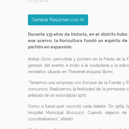
2/10/2024
Generar Resumen con IA
Durante 133 años de historia, en el distrito hubo
ese acervo, la floricultura fundó un espíritu de
partido en expansión.
Aníbal Girón, periodista y pionero en la Fiesta de la 
génesis del evento e invitó a la ciudadanía a la edi
recreativo situado en Thevenet esquina Storni.
“Teníamos una empresa con Enrique de la Fuente y Ro
concursos. Realizamos la festividad de la primavera 
antesala de un inolvidable 1970.
Como si fuese ayer, recordó cada detalle. “En 1969, 
Hospital Municipal Boccuzzi. Cuando dejaron de 
coordinábamos”, añadió.