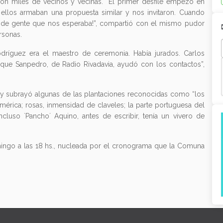
aron miles de vecinos y vecinas. “El primer desfile empezó en
ellos armaban una propuesta similar y nos invitaron. Cuando
as de gente que nos esperaba!”, compartió con el mismo pudor
rsonas.
odríguez era el maestro de ceremonia. Había jurados. Carlos
rique Sanpedro, de Radio Rivadavia, ayudó con los contactos”,
 y subrayó algunas de las plantaciones reconocidas como “los
rica; rosas, inmensidad de claveles; la parte portuguesa del
luso `Pancho´ Aquino, antes de escribir, tenía un vivero de
mingo a las 18 hs., nucleada por el cronograma que la Comuna