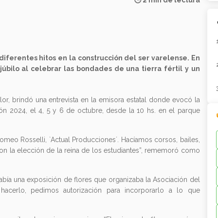
🕒 2 min de lectura
 diferentes hitos en la construcción del ser varelense. En
 júbilo al celebrar las bondades de una tierra fértil y un
Flor, brindó una entrevista en la emisora estatal donde evocó la
ción 2024, el 4, 5 y 6 de octubre, desde la 10 hs. en el parque
meo Rosselli, `Actual Producciones´. Hacíamos corsos, bailes,
con la elección de la reina de los estudiantes”, rememoró como
había una exposición de flores que organizaba la Asociación del
hacerlo, pedimos autorización para incorporarlo a lo que