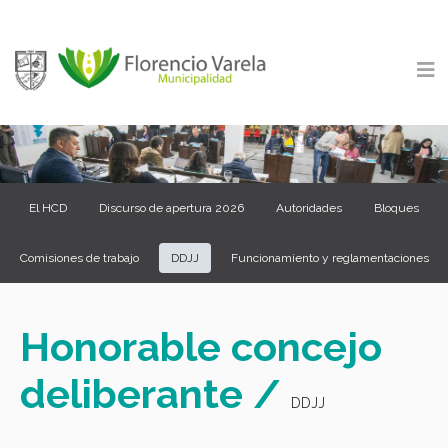
El HCD
Discurso de apertura 2026
Autoridades
Bloques
Comisiones de trabajo
DDJJ
Funcionamiento y reglamentaciones
Honorable concejo
deliberante /
DDJJ