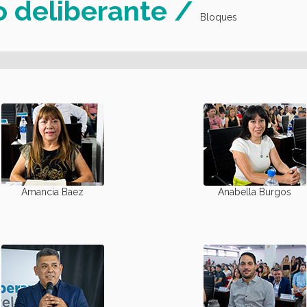
o deliberante /
Bloques
Amancia Baez
Anabella Burgos