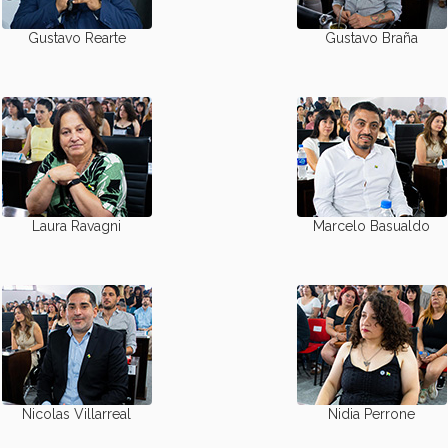
Gustavo Rearte
Gustavo Braña
Laura Ravagni
Marcelo Basualdo
Nicolas Villarreal
Nidia Perrone