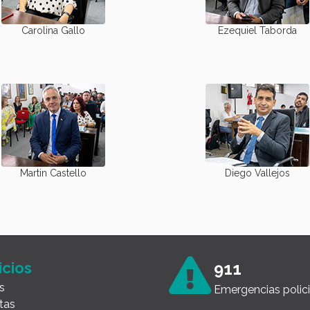
Carolina Gallo
Ezequiel Taborda
Martin Castello
Diego Vallejos
icios
911
s
Emergencias polici
tas