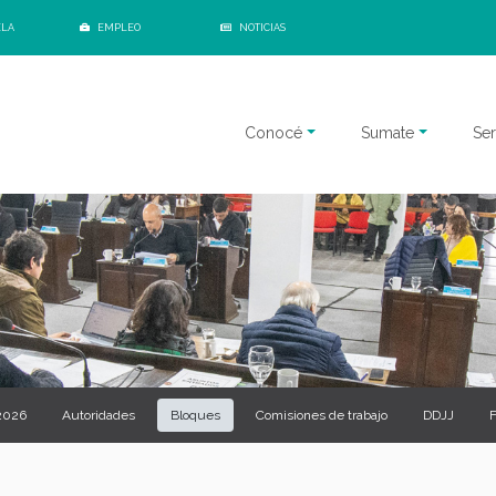
ELA
EMPLEO
NOTICIAS
Conocé
Sumate
Ser
 2026
Autoridades
Bloques
Comisiones de trabajo
DDJJ
F