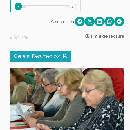
1×
0:00
1:22
Compartir en:
🕒 1 min de lectura
9/9/2019
Generar Resumen con IA
Previous
Next