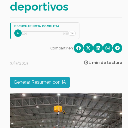
deportivos
ESCUCHAR NOTA COMPLETA
1×
0:00
0:57
Compartir en:
🕒 1 min de lectura
3/9/2019
Generar Resumen con IA