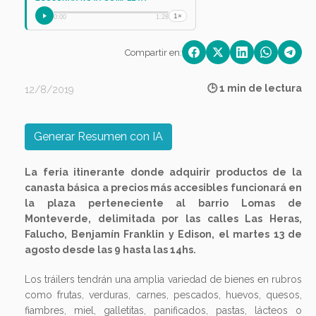
1×
0:00
1:28
Compartir en:
🕒 1 min de lectura
12/8/2019
Generar Resumen con IA
La feria itinerante donde adquirir productos de la
canasta básica a precios más accesibles funcionará en
la plaza perteneciente al barrio Lomas de
Monteverde, delimitada por las calles Las Heras,
Falucho, Benjamín Franklin y Edison, el martes 13 de
agosto desde las 9 hasta las 14hs.
Los tráilers tendrán una amplia variedad de bienes en rubros
como frutas, verduras, carnes, pescados, huevos, quesos,
fiambres, miel, galletitas, panificados, pastas, lácteos o