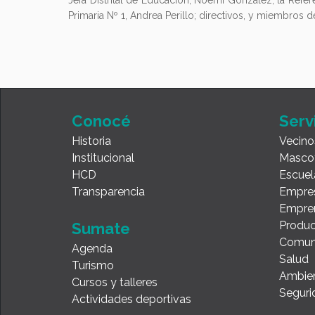
Jefa Distrital de Educación, Noemí González; la Refere
Primaria Nº 1, Andrea Perillo; directivos, y miembros 
Conocé
Serv
Historia
Vecino
Institucional
Masco
HCD
Escuel
Transparencia
Empre
Empre
Produc
Sumate
Comun
Agenda
Salud
Turismo
Ambie
Cursos y talleres
Seguri
Actividades deportivas