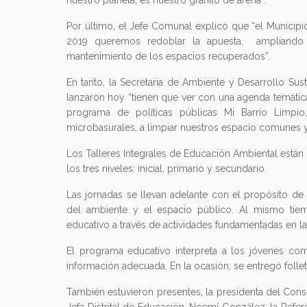
nuestro planeta, es nuestro granito de arena”.
Por último, el Jefe Comunal explicó que “el Municip
2019 queremos redoblar la apuesta, ampliando lo
mantenimiento de los espacios recuperados”.
En tanto, la Secretaria de Ambiente y Desarrollo Sus
lanzaron hoy “tienen que ver con una agenda temátic
programa de políticas públicas Mi Barrio Limpio
microbasurales, a limpiar nuestros espacio comunes y 
Los Talleres Integrales de Educación Ambiental están
los tres niveles: inicial, primario y secundario.
Las jornadas se llevan adelante con el propósito d
del ambiente y el espacio público. Al mismo tiemp
educativo a través de actividades fundamentadas en la
El programa educativo interpreta a los jóvenes co
información adecuada. En la ocasión, se entregó follet
También estuvieron presentes, la presidenta del Conse