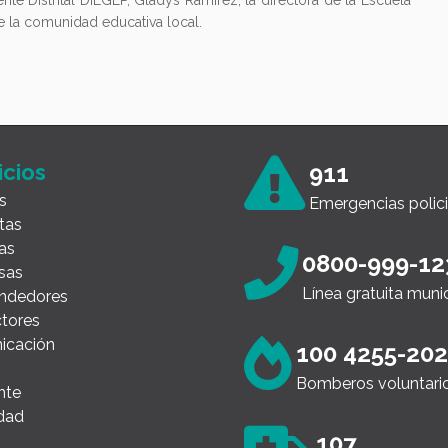
nte Distrital DIEGEP, Gladys Ramírez; la directora de la Escuela
de la comunidad educativa local.
icios
911
s
Emergencias polici
tas
as
0800-999-12
sas
Línea gratuita muni
ndedores
tores
icación
100 4255-20
Bomberos voluntari
nte
dad
107