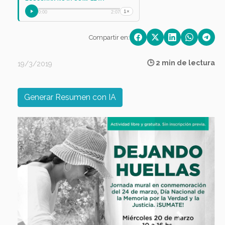
1×
0:00
2:07
Compartir en:
🕒 2 min de lectura
19/3/2019
Generar Resumen con IA
Previous
Next