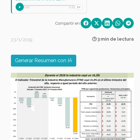
1×
0:00
4:43
Compartir en:
🕒 3 min de lectura
23/1/2019
Generar Resumen con IA
Previous
Next