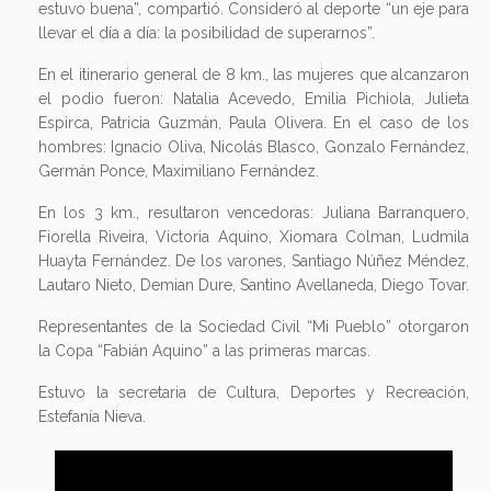
estuvo buena”, compartió. Consideró al deporte “un eje para
llevar el día a día: la posibilidad de superarnos”.
En el itinerario general de 8 km., las mujeres que alcanzaron
el podio fueron: Natalia Acevedo, Emilia Pichiola, Julieta
Espirca, Patricia Guzmán, Paula Olivera. En el caso de los
hombres: Ignacio Oliva, Nicolás Blasco, Gonzalo Fernández,
Germán Ponce, Maximiliano Fernández.
En los 3 km., resultaron vencedoras: Juliana Barranquero,
Fiorella Riveira, Victoria Aquino, Xiomara Colman, Ludmila
Huayta Fernández. De los varones, Santiago Núñez Méndez,
Lautaro Nieto, Demian Dure, Santino Avellaneda, Diego Tovar.
Representantes de la Sociedad Civil “Mi Pueblo” otorgaron
la Copa “Fabián Aquino” a las primeras marcas.
Estuvo la secretaria de Cultura, Deportes y Recreación,
Estefanía Nieva.