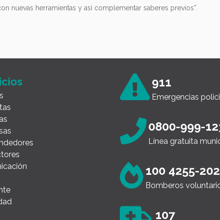
 con nuevas herramientas y así complementar saberes previos”.
icios
911
s
Emergencias polici
tas
as
0800-999-12
sas
Línea gratuita muni
ndedores
tores
icación
100 4255-20
Bomberos voluntari
nte
dad
107