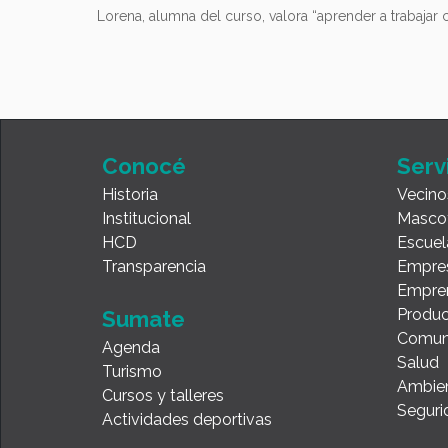
Lorena, alumna del curso, valora “aprender a trabajar
Conocé
Serv
Historia
Vecino
Institucional
Masco
HCD
Escuel
Transparencia
Empre
Empre
Produc
Sumate
Comun
Agenda
Salud
Turismo
Ambie
Cursos y talleres
Seguri
Actividades deportivas