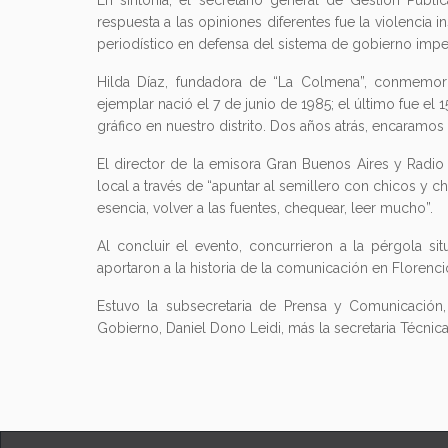
En sintonía, el secretario general de Gestión Públic
respuesta a las opiniones diferentes fue la violencia i
periodístico en defensa del sistema de gobierno imper
Hilda Díaz, fundadora de “La Colmena”, conmemoró 
ejemplar nació el 7 de junio de 1985; el último fue e
gráfico en nuestro distrito. Dos años atrás, encaramos 
El director de la emisora Gran Buenos Aires y Radio 
local a través de “apuntar al semillero con chicos y ch
esencia, volver a las fuentes, chequear, leer mucho”.
Al concluir el evento, concurrieron a la pérgola si
aportaron a la historia de la comunicación en Florenci
Estuvo la subsecretaria de Prensa y Comunicación, 
Gobierno, Daniel Dono Leidi, más la secretaria Técnica 