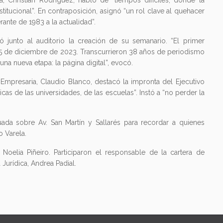
a, Christian Rodríguez, habló de “tiempos difíciles, donde la
nstitucional”. En contraposición, asignó “un rol clave al quehacer
ante de 1983 a la actualidad”.
junto al auditorio la creación de su semanario. “El primer
l 15 de diciembre de 2023. Transcurrieron 38 años de periodismo
una nueva etapa: la página digital”, evocó.
Empresaria, Claudio Blanco, destacó la impronta del Ejecutivo
icas de las universidades, de las escuelas”. Instó a “no perder la
tuada sobre Av. San Martín y Sallarés para recordar a quienes
o Varela.
Noelia Piñeiro. Participaron el responsable de la cartera de
Jurídica, Andrea Padial.