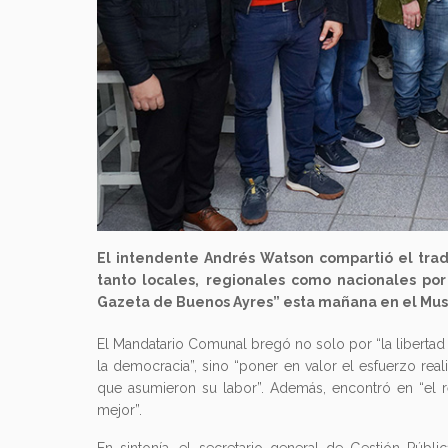
El intendente Andrés Watson compartió el trad
tanto locales, regionales como nacionales po
Gazeta de Buenos Ayres” esta mañana en el Museo
El Mandatario Comunal bregó no solo por “la libertad
la democracia”, sino “poner en valor el esfuerzo rea
que asumieron su labor”. Además, encontró en “el re
mejor”.