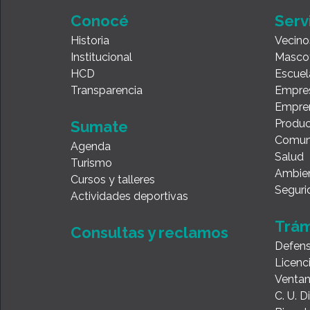
Conocé
Serv
Historia
Vecino
Institucional
Masco
HCD
Escuel
Transparencia
Empre
Empre
Produc
Sumate
Comun
Agenda
Salud
Turismo
Ambie
Cursos y talleres
Seguri
Actividades deportivas
Trám
Consultas y reclamos
Defens
Licenc
Ventan
C. U. 