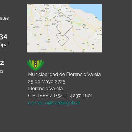
ales
34
cipal
22
os
Municipalidad de Florencio Varela
25 de Mayo 2725
Florencio Varela
C.P.: 1888 / (+5411) 4237-1601
contacto@varela.gob.ar