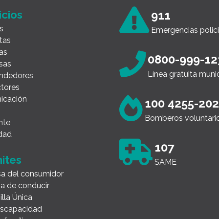
icios
911
s
Emergencias polici
tas
as
0800-999-12
sas
Línea gratuita muni
ndedores
tores
icación
100 4255-20
Bomberos voluntari
nte
dad
107
ites
SAME
a del consumidor
ia de conducir
illa Única
Discapacidad