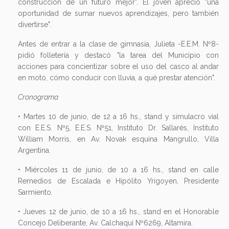
construcción de un futuro mejor". El joven apreció "una
oportunidad de sumar nuevos aprendizajes, pero también
divertirse".
Antes de entrar a la clase de gimnasia, Julieta -E.E.M. Nº8-
pidió folletería y destacó "la tarea del Municipio con
acciones para concientizar sobre el uso del casco al andar
en moto, cómo conducir con lluvia, a qué prestar atención".
Cronograma
• Martes 10 de junio, de 12 a 16 hs., stand y simulacro vial
con E.E.S. Nº5, E.E.S. Nº51, Instituto Dr. Sallarés, Instituto
William Morris, en Av. Novak esquina Mangrullo, Villa
Argentina.
• Miércoles 11 de junio, de 10 a 16 hs., stand en calle
Remedios de Escalada e Hipólito Yrigoyen, Presidente
Sarmiento.
• Jueves 12 de junio, de 10 a 16 hs., stand en el Honorable
Concejo Deliberante, Av. Calchaquí Nº6269, Altamira.