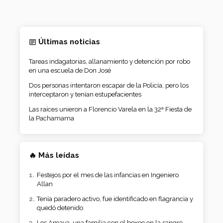
Últimas noticias
Tareas indagatorias, allanamiento y detención por robo
en una escuela de Don José
Dos personas intentaron escapar de la Policía, pero los
interceptaron y tenían estupefacientes
Las raíces unieron a Florencio Varela en la 32ª Fiesta de
la Pachamama
🔥 Más leídas
Festejos por el mes de las infancias en Ingeniero
Allan
Tenía paradero activo, fue identificado en flagrancia y
quedó detenido
Los Amaya, una familia con el boxeo en la sangre