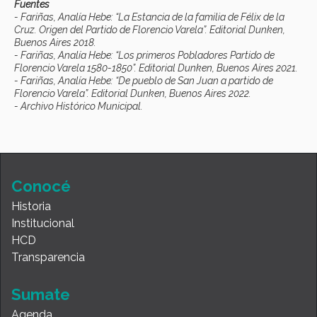
Fuentes
- Fariñas, Analía Hebe: “La Estancia de la familia de Félix de la
Cruz. Origen del Partido de Florencio Varela”. Editorial Dunken,
Buenos Aires 2018.
- Fariñas, Analía Hebe: “Los primeros Pobladores Partido de
Florencio Varela 1580-1850”. Editorial Dunken, Buenos Aires 2021.
- Fariñas, Analía Hebe: “De pueblo de San Juan a partido de
Florencio Varela”. Editorial Dunken, Buenos Aires 2022.
- Archivo Histórico Municipal.
Conocé
Historia
Institucional
HCD
Transparencia
Sumate
Agenda