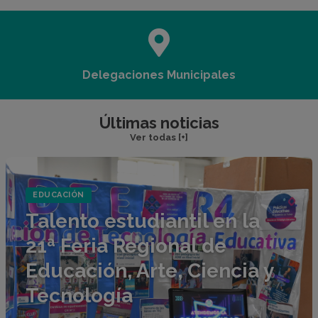
icipales
HCD
Últimas noticias
Ver todas [+]
EDUCACIÓN
Talento estudiantil en la
21ª Feria Regional de
Educación, Arte, Ciencia y
Tecnología