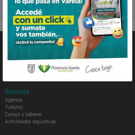
Conocé
Historia
Institucional
HCD
Transparencia
Sumate
Agenda
Turismo
Cursos y talleres
Actividades deportivas