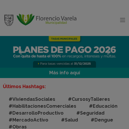
Previous
Ne
Últimos Hashtags:
#ViviendasSociales
#CursosyTalleres
#HabilitacionesComerciales
#Educación
#DesarrolloProductivo
#Seguridad
#MercadoActivo
#Salud
#Dengue
#Obras