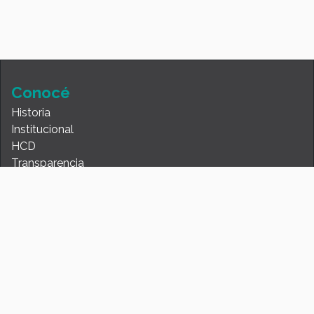
Conocé
Historia
Institucional
HCD
Transparencia
Sumate
Agenda
Turismo
Cursos y talleres
Actividades deportivas
Consultas y reclamos