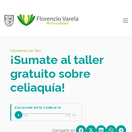
Cocinamos sin Tacc
¡Sumate al taller
gratuito sobre
celiaquía!
ESCUCHAR NOTA COMPLETA
1×
0:00
0:56
Compartir en: