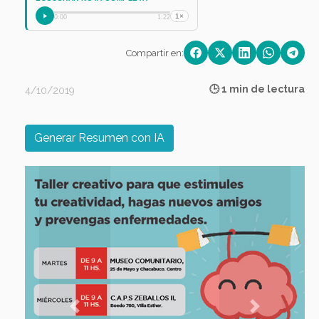
1×
0:00
1:22
Compartir en:
🕒 1 min de lectura
4/10/2019
Generar Resumen con IA
Previous
Next