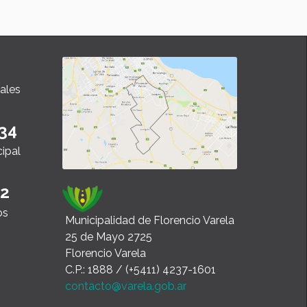
ales
34
cipal
22
os
Municipalidad de Florencio Varela
25 de Mayo 2725
Florencio Varela
C.P.: 1888 / (+5411) 4237-1601
contacto@varela.gob.ar