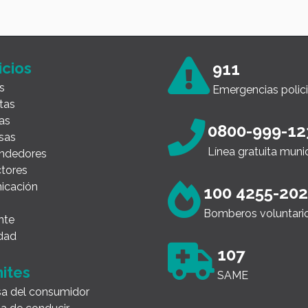
icios
911
s
Emergencias polici
tas
as
0800-999-12
sas
Línea gratuita muni
ndedores
tores
icación
100 4255-20
Bomberos voluntari
nte
dad
107
ites
SAME
a del consumidor