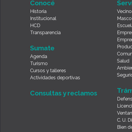
Conocé
Serv
Historia
Vecino
Institucional
Masco
HCD
Escuel
Transparencia
Empre
Empre
Produc
Sumate
Comun
Agenda
Salud
Turismo
Ambie
Cursos y talleres
Seguri
Actividades deportivas
Trám
Consultas y reclamos
Defens
Licenc
Ventan
C. U. 
Bien de