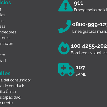
icios
911
s
Emergencias polici
tas
as
0800-999-12
sas
Línea gratuita muni
ndedores
tores
icación
100 4255-20
Bomberos voluntari
nte
dad
107
ites
SAME
a del consumidor
ia de conducir
illa Única
Discapacidad
 familia