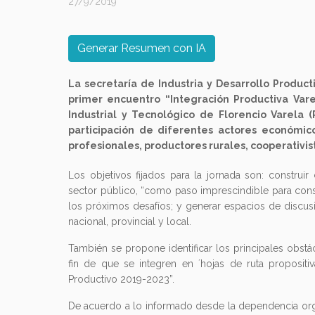
27/9/2019
Generar Resumen con IA
La secretaría de Industria y Desarrollo Produc
primer encuentro “Integración Productiva Vare
Industrial y Tecnológico de Florencio Varela (P
participación de diferentes actores económicos
profesionales, productores rurales, cooperativis
Los objetivos fijados para la jornada son: construi
sector público, “como paso imprescindible para consol
los próximos desafíos; y generar espacios de discusi
nacional, provincial y local.
También se propone identificar los principales obstá
fin de que se integren en ´hojas de ruta proposit
Productivo 2019-2023”.
De acuerdo a lo informado desde la dependencia organ