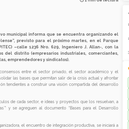
🕒 1 min de lectura
tivo municipal informa que se encuentra organizando el
lense”, previsto para el próximo martes, en el Parque
ITEC) –calle 1236 Nro. 629, Ingeniero J. Allan-, con la
 del distrito (empresarios industriales, comerciantes,
tas, emprendedores y sindicatos).
r consensos entre el sector privado, el sector académico y el
idar las bases que permitan salir de la crisis actual y afrontar
ón tendientes a construir una visión compartida del desarrollo
culos de cada sector, e ideas y proyectos que los resuelvan, a
ivas´” y se agreguen al documento “Bases para el Desarrollo
izadora, el encuentro de integración productiva, se iniciará a