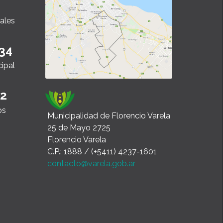
ales
34
cipal
22
os
Municipalidad de Florencio Varela
25 de Mayo 2725
Florencio Varela
C.P.: 1888 / (+5411) 4237-1601
contacto@varela.gob.ar