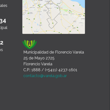
ales
34
cipal
22
os
Municipalidad de Florencio Varela
25 de Mayo 2725
Florencio Varela
C.P.: 1888 / (+5411) 4237-1601
contacto@varela.gob.ar