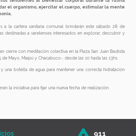
itos tendientes al bienestar corporal durante la rutina
ar el organismo, ejercitar el cuerpo, estimular la mente
monía.
os a la cartera sanitaria comunal brindarán este sábado 28 de
tas destinadas a varelenses interesados en explorar, descubrir y
ran cierre con meditación colectiva en la Plaza San Juan Bautista
25 de Mayo, Maipú y Chacabuco-, desde las 10 hasta las 13hs.
y una botella de agua para mantener una correcta hidratación
 la iniciativa para fijar una nueva fecha de realización.
icios
911