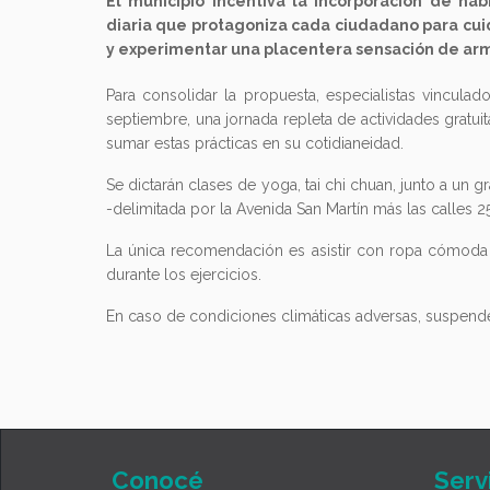
El municipio incentiva la incorporación de háb
diaria que protagoniza cada ciudadano para cuid
y experimentar una placentera sensación de ar
Para consolidar la propuesta, especialistas vinculad
septiembre, una jornada repleta de actividades gratui
sumar estas prácticas en su cotidianeidad.
Se dictarán clases de yoga, tai chi chuan, junto a un g
-delimitada por la Avenida San Martín más las calles 
La única recomendación es asistir con ropa cómoda 
durante los ejercicios.
En caso de condiciones climáticas adversas, suspenderán
Conocé
Serv