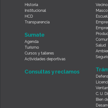
Historia
Vecino
Institucional
Masco
HCD
Escuel
Transparencia
Empre
Empre
Produc
Sumate
Comun
Agenda
Salud
Turismo
Ambie
Cursos y talleres
Seguri
Actividades deportivas
Trám
Consultas y reclamos
Defens
Licenc
Ventan
C. U. 
Bien de
Desarr