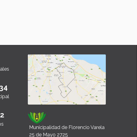
ales
34
cipal
22
os
Municipalidad de Florencio Varela
25 de Mayo 2725