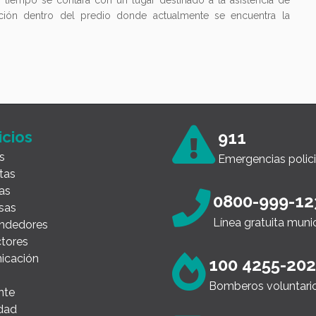
mo tiempo se contará con un lugar destinado a la asistencia de
ención dentro del predio donde actualmente se encuentra la
icios
911
s
Emergencias polici
tas
as
0800-999-12
sas
Línea gratuita muni
ndedores
tores
icación
100 4255-20
Bomberos voluntari
nte
dad