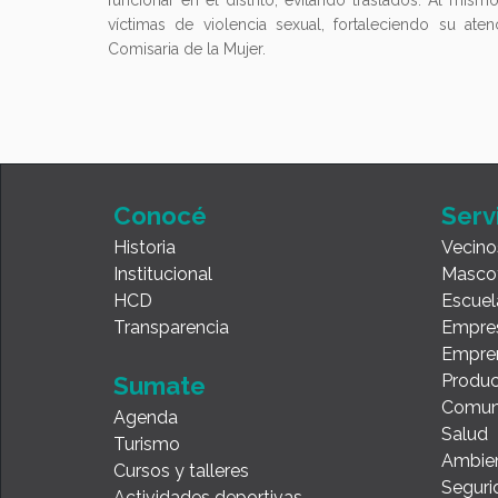
funcionar en el distrito, evitando traslados. Al mis
víctimas de violencia sexual, fortaleciendo su at
Comisaria de la Mujer.
Conocé
Serv
Historia
Vecino
Institucional
Masco
HCD
Escuel
Transparencia
Empre
Empre
Produc
Sumate
Comun
Agenda
Salud
Turismo
Ambie
Cursos y talleres
Seguri
Actividades deportivas