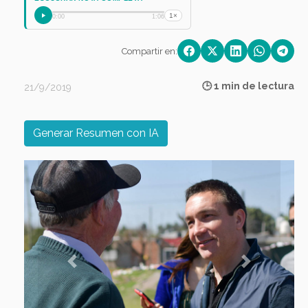
1×
0:00
1:06
Compartir en:
🕒 1 min de lectura
21/9/2019
Generar Resumen con IA
Previous
Next