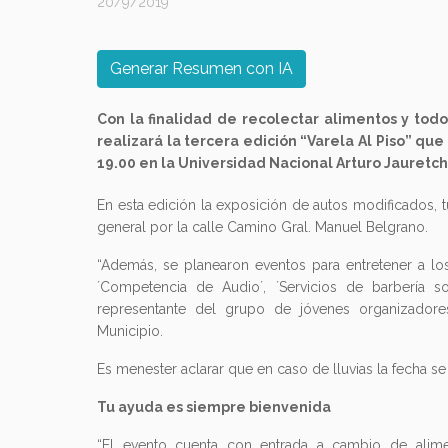
20/9/2019
Generar Resumen con IA
Con la finalidad de recolectar alimentos y tod
realizará la tercera edición “Varela Al Piso” qu
19.00 en la Universidad Nacional Arturo Jauretch
En esta edición la exposición de autos modificados, 
general por la calle Camino Gral. Manuel Belgrano.
“Además, se planearon eventos para entretener a los
´Competencia de Audio´, ´Servicios de barbería so
representante del grupo de jóvenes organizadore
Municipio.
Es menester aclarar que en caso de lluvias la fecha s
Tu ayuda es siempre bienvenida
“El evento cuenta con entrada a cambio de alime