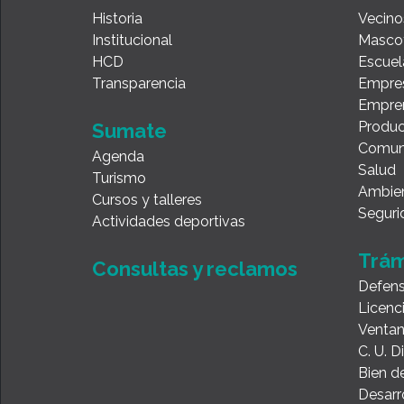
Historia
Vecino
Institucional
Masco
HCD
Escuel
Transparencia
Empre
Empre
Produc
Sumate
Comun
Agenda
Salud
Turismo
Ambie
Cursos y talleres
Seguri
Actividades deportivas
Trám
Consultas y reclamos
Defens
Licenc
Ventan
C. U. 
Bien de
Desarr