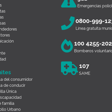
s
Emergencias polici
tas
as
0800-999-12
sas
Línea gratuita muni
ndedores
tores
icación
100 4255-20
Bomberos voluntari
nte
dad
107
ites
SAME
a del consumidor
ia de conducir
illa Única
Discapacidad
 familia
ollo Urbano