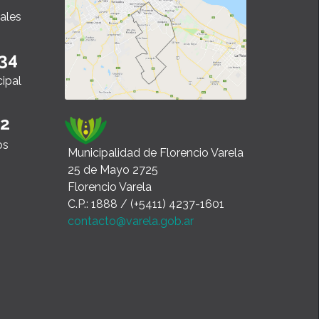
ales
34
cipal
22
os
Municipalidad de Florencio Varela
25 de Mayo 2725
Florencio Varela
C.P.: 1888 / (+5411) 4237-1601
contacto@varela.gob.ar