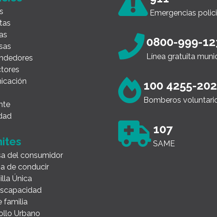
s
Emergencias polici
tas
as
0800-999-12
sas
Línea gratuita muni
ndedores
tores
icación
100 4255-20
Bomberos voluntari
nte
dad
107
ites
SAME
a del consumidor
ia de conducir
illa Única
Discapacidad
 familia
ollo Urbano