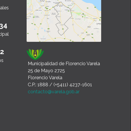
ales
34
cipal
22
os
Municipalidad de Florencio Varela
25 de Mayo 2725
Florencio Varela
C.P.: 1888 / (+5411) 4237-1601
contacto@varela.gob.ar