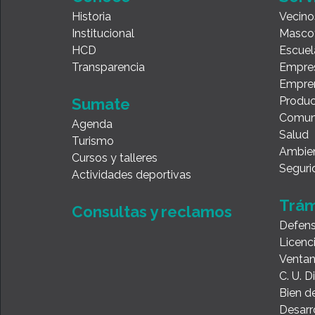
Historia
Vecino
Institucional
Masco
HCD
Escuel
Transparencia
Empre
Empre
Produc
Sumate
Comun
Agenda
Salud
Turismo
Ambie
Cursos y talleres
Seguri
Actividades deportivas
Trám
Consultas y reclamos
Defens
Licenc
Ventan
C. U. 
Bien de
Desarr