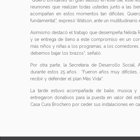
“Quiero brindarles un gran saludo en este día, este 
reuniones que realizan todas ustedes junto a las be
acompañan en estos momentos tan difíciles. Quiero
fundamental”, expresó Watson, ante un multitudinario 
Asimismo destacó el trabajo que desempeña Nélida Ru
y se entrega de lleno a este compromiso en un con
más niños y niñas a los programas, a los comedores. 
debemos bajar los brazos”, señaló.
Por otra parte, la Secretaria de Desarrollo Social
durante estos 25 años : “Fueron años muy difíciles,
recibir y defender el plan Más Vida”.
La tarde estuvo acompañada de baile, música y s
entregaron donativos para la puesta en valor del es
Casa Cura Brochero por ceder sus instalaciones en cada