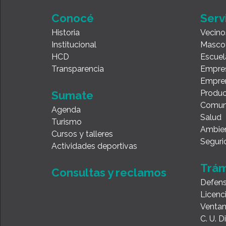
Conocé
Serv
Historia
Vecino
Institucional
Masco
HCD
Escuel
Transparencia
Empre
Empre
Produc
Sumate
Comun
Agenda
Salud
Turismo
Ambie
Cursos y talleres
Seguri
Actividades deportivas
Trám
Consultas y reclamos
Defens
Licenc
Ventan
C. U. 