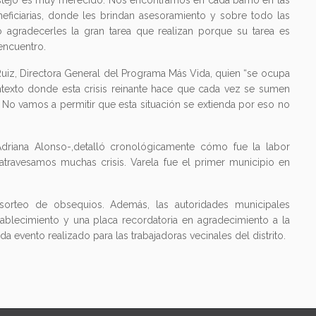
festejo es muy merecido. Nos encontramos en cada barrio en las
neficiarias, donde les brindan asesoramiento y sobre todo las
 agradecerles la gran tarea que realizan porque su tarea es
encuentro.
iz, Directora General del Programa Más Vida, quien “se ocupa
texto donde esta crisis reinante hace que cada vez se sumen
No vamos a permitir que esta situación se extienda por eso no
, Adriana Alonso-,detalló cronológicamente cómo fue la labor
 atravesamos muchas crisis. Varela fue el primer municipio en
orteo de obsequios. Además, las autoridades municipales
tablecimiento y una placa recordatoria en agradecimiento a la
 evento realizado para las trabajadoras vecinales del distrito.