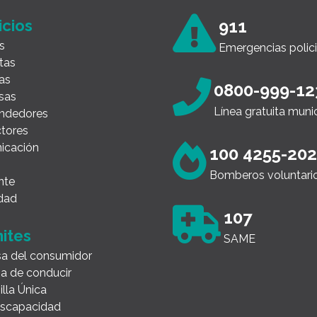
icios
911
s
Emergencias polici
tas
as
0800-999-12
sas
Línea gratuita muni
ndedores
tores
icación
100 4255-20
Bomberos voluntari
nte
dad
107
ites
SAME
a del consumidor
ia de conducir
illa Única
Discapacidad