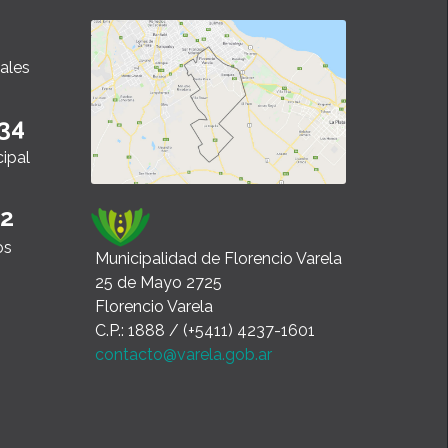
ales
34
cipal
22
os
Municipalidad de Florencio Varela
25 de Mayo 2725
Florencio Varela
C.P.: 1888 / (+5411) 4237-1601
contacto@varela.gob.ar